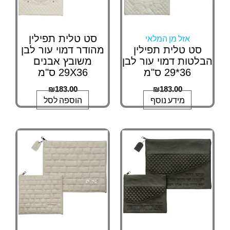
סט טלית תפילין
אזל מן המלאי
סט טלית תפילין
מהודר דמוי עור לבן
הבלטות דמוי עור לבן
משובץ אבנים
36*29 ס"מ
29X36 ס"מ
₪
183.00
₪
183.00
מידע נוסף
הוספה לסל
למוצר
טווח
מחירים:
זה
יש
עד
מספר
סוגים.
ניתן
לבחור
את
האפשרויות