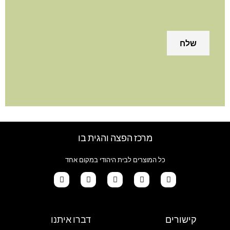
מרכז הפצה והגית בו
כל המוצרים לבית היהודי במקום אחד
G
T
I
F
W
o
i
n
a
h
קישורים
דברו איתנו
o
k
s
c
a
g
t
t
e
t