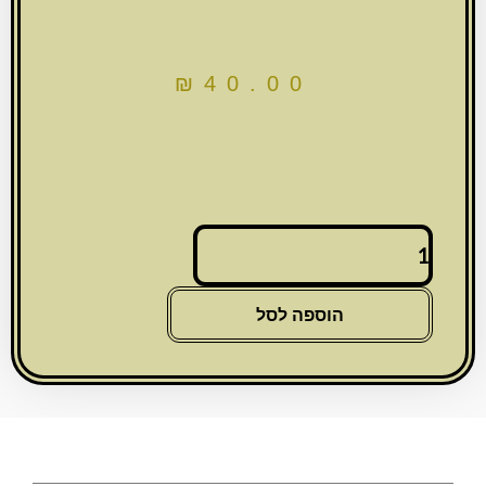
₪
40.00
כמות
של
תיק
לתפילין
הוספה לסל
קטיפה
כחול
כהה
עם
ריקמה
24*26
ס"מ