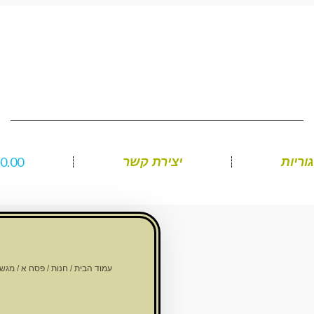
₪
0.00
וריות
יצירת קשר
עמוד הבית
/
חנות
/
פסח א
/ מגש