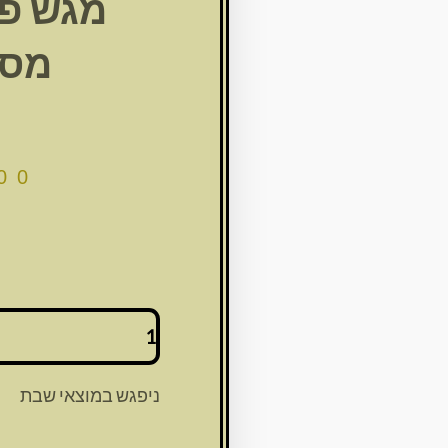
מגש פ
מסג
00
כמות
של
מגש
פסח
ניפגש במוצאי שבת
מוכסף
מסגרת