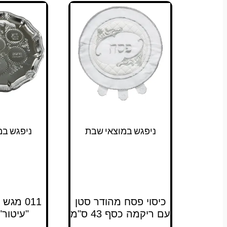
ניפגש במוצאי שבת
ניפגש במ
כיסוי פסח מהודר סטן
011 מג
עם ריקמה כסף 43 ס"מ
"עיטור" 35 ס