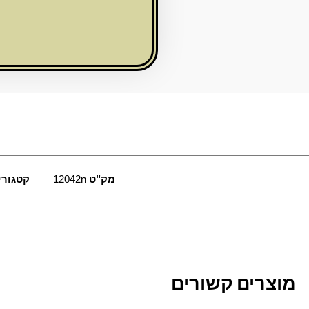
עץ
מק"ט
12042n
קטגורי
מוצרים קשורים