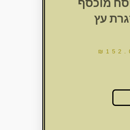
סח מוכסף
רת עץ
₪
152.