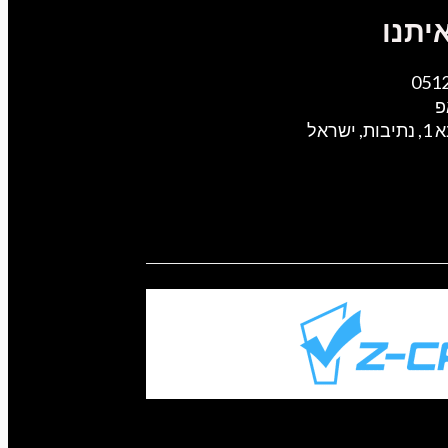
יתנו
051
פ
ישראל