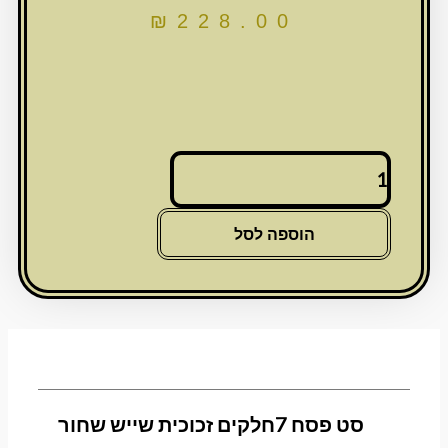
₪
228.00
כמות
של
סט
פסח
הוספה לסל
7חלקים
זכוכית
שייש
שחור
סט פסח 7חלקים זכוכית שייש שחור