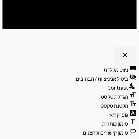
ריט נגישות
close
פתיחה
וסגירה
keyb
ניווט מקלדת
של
visibili
תפריט
ביטול אנימציות / הבהובים
הנגישות
nights
Contrast
format
הגדלת טקסט
text_f
הקטנת טקסט
font_do
גופן קריא
ti
סימון כותרות
li
סימון קישורים ולחצנים