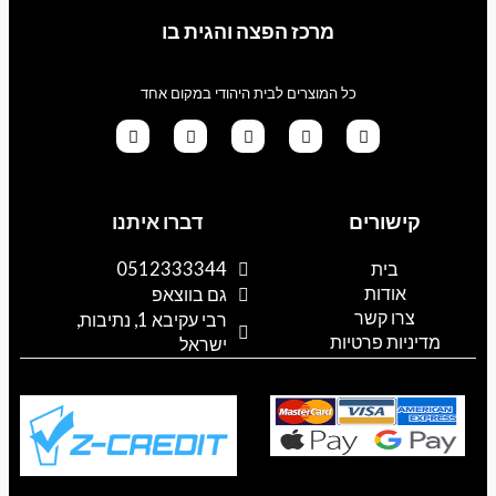
מרכז הפצה והגית בו
כל המוצרים לבית היהודי במקום אחד
G
T
I
F
W
o
i
n
a
h
קישורים
דברו איתנו
o
k
s
c
a
g
t
t
e
t
l
o
a
b
s
בית
0512333344
e
k
g
o
a
אודות
p
o
r
גם בווצאפ
a
k
p
צרו קשר
רבי עקיבא 1, נתיבות,
m
מדיניות פרטיות
ישראל